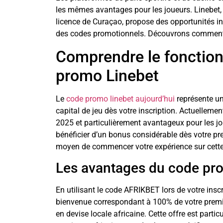
les mêmes avantages pour les joueurs. Linebet
licence de Curaçao, propose des opportunités i
des codes promotionnels. Découvrons comment tir
Comprendre le fonctio
promo Linebet
Le
code promo linebet aujourd’hui
représente un
capital de jeu dès votre inscription. Actuelleme
2025 et particulièrement avantageux pour les j
bénéficier d’un bonus considérable dès votre pre
moyen de commencer votre expérience sur cette 
Les avantages du code pro
En utilisant le code AFRIKBET lors de votre insc
bienvenue correspondant à 100% de votre premi
en devise locale africaine. Cette offre est parti