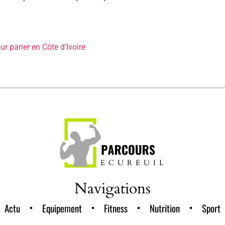
r parier en Côte d’Ivoire
Navigations
Actu
Equipement
Fitness
Nutrition
Sport