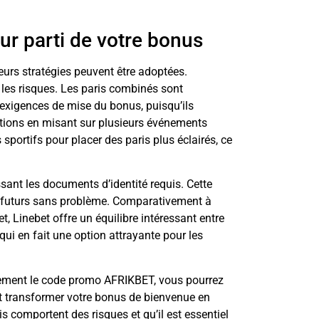
eur parti de votre bonus
ieurs stratégies peuvent être adoptées.
r les risques. Les paris combinés sont
 exigences de mise du bonus, puisqu’ils
itions en misant sur plusieurs événements
ortifs pour placer des paris plus éclairés, ce
sant les documents d’identité requis. Cette
ns futurs sans problème. Comparativement à
 Linebet offre un équilibre intéressant entre
qui en fait une option attrayante pour les
usement le code promo AFRIKBET, vous pourrez
t transformer votre bonus de bienvenue en
s comportent des risques et qu’il est essentiel