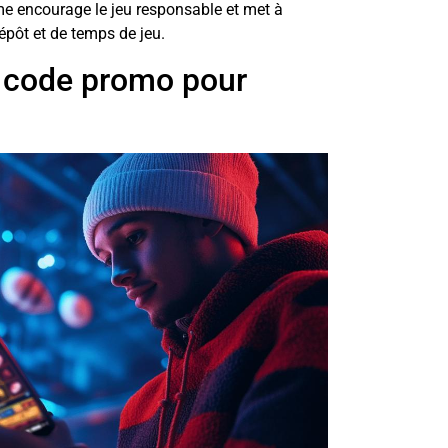
me encourage le jeu responsable et met à
dépôt et de temps de jeu.
u code promo pour