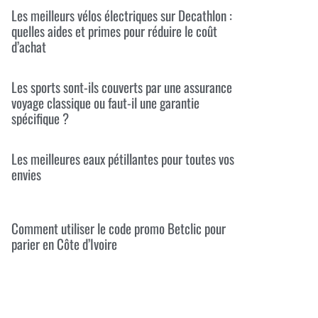
Les meilleurs vélos électriques sur Decathlon :
quelles aides et primes pour réduire le coût
d’achat
Les sports sont-ils couverts par une assurance
voyage classique ou faut-il une garantie
spécifique ?
Les meilleures eaux pétillantes pour toutes vos
envies
Comment utiliser le code promo Betclic pour
parier en Côte d’Ivoire