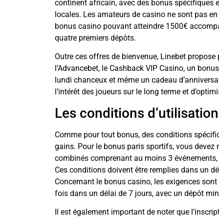
continent africain, avec des bonus spécifiques 
locales. Les amateurs de casino ne sont pas en
bonus casino pouvant atteindre 1500€ accompagn
quatre premiers dépôts.
Outre ces offres de bienvenue, Linebet propose
l’Advancebet, le Cashback VIP Casino, un bonus 
lundi chanceux et même un cadeau d’anniversai
l’intérêt des joueurs sur le long terme et d’optim
Les conditions d’utilisatio
Comme pour tout bonus, des conditions spécifiqu
gains. Pour le bonus paris sportifs, vous devez
combinés comprenant au moins 3 événements, av
Ces conditions doivent être remplies dans un dél
Concernant le bonus casino, les exigences sont 
fois dans un délai de 7 jours, avec un dépôt m
Il est également important de noter que l’inscri