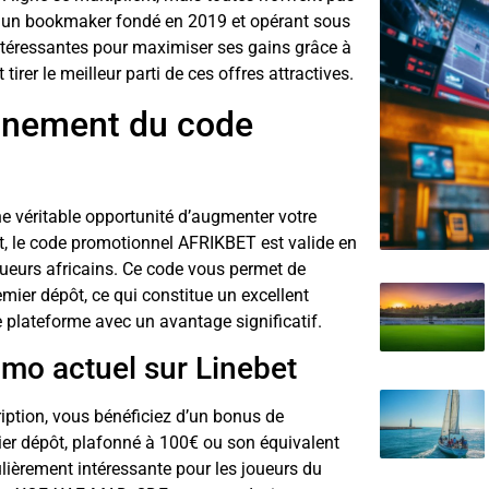
, un bookmaker fondé en 2019 et opérant sous
ntéressantes pour maximiser ses gains grâce à
er le meilleur parti de ces offres attractives.
nnement du code
e véritable opportunité d’augmenter votre
nt, le code promotionnel AFRIKBET est valide en
oueurs africains. Ce code vous permet de
mier dépôt, ce qui constitue un excellent
plateforme avec un avantage significatif.
mo actuel sur Linebet
ription, vous bénéficiez d’un bonus de
er dépôt, plafonné à 100€ ou son équivalent
culièrement intéressante pour les joueurs du