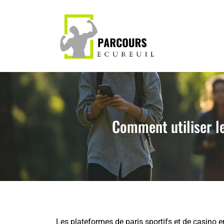
Comment utiliser l
Les plateformes de paris sportifs et de casino en