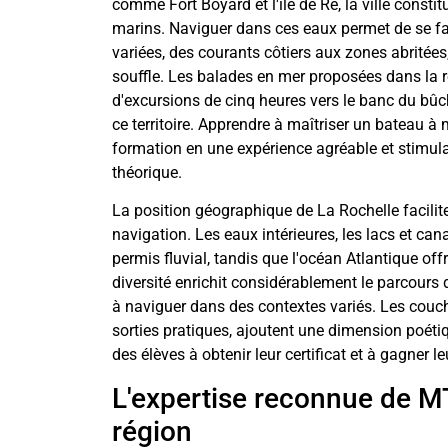
comme Fort Boyard et l'île de Ré, la ville constit
marins. Naviguer dans ces eaux permet de se fa
variées, des courants côtiers aux zones abritées
souffle. Les balades en mer proposées dans la ré
d'excursions de cinq heures vers le banc du bûc
ce territoire. Apprendre à maîtriser un bateau à
formation en une expérience agréable et stimula
théorique.
La position géographique de La Rochelle facilit
navigation. Les eaux intérieures, les lacs et can
permis fluvial, tandis que l'océan Atlantique offr
diversité enrichit considérablement le parcours 
à naviguer dans des contextes variés. Les couche
sorties pratiques, ajoutent une dimension poétiq
des élèves à obtenir leur certificat et à gagner l
L'expertise reconnue de M
région